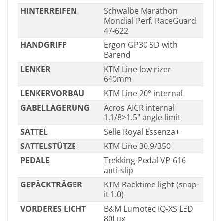
HINTERREIFEN
Schwalbe Marathon
Mondial Perf. RaceGuard
47-622
HANDGRIFF
Ergon GP30 SD with
Barend
LENKER
KTM Line low rizer
640mm
LENKERVORBAU
KTM Line 20° internal
GABELLAGERUNG
Acros AICR internal
1.1/8>1.5" angle limit
SATTEL
Selle Royal Essenza+
SATTELSTÜTZE
KTM Line 30.9/350
PEDALE
Trekking-Pedal VP-616
anti-slip
GEPÄCKTRÄGER
KTM Racktime light (snap-
it 1.0)
VORDERES LICHT
B&M Lumotec IQ-XS LED
80Lux