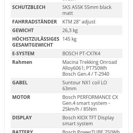
SCHUTZBLECH
SKS A55K 55mm black
matt
FAHRRADSTÄNDER
KTM 28" adjust
GEWICHT
26,3 kg
HÖCHSTZULÄSSIGES
145 kg
GESAMTGEWICHT
E-SYSTEM
BOSCH PT-CX7K4
Rahmen
Macina Trekking Onroad
Alloy6061; PT750Wh
Bosch Gen.4 / T-2940
GABEL
Suntour NX1 coil LO
63mm
MOTOR
Bosch PERFORMANCE CX
Gen.4 smart system -
25km/h / 85Nm
DISPLAY
Bosch KIOX TFT Display
smart system
BATTERY
Bosch PowerTUBE 750Wh