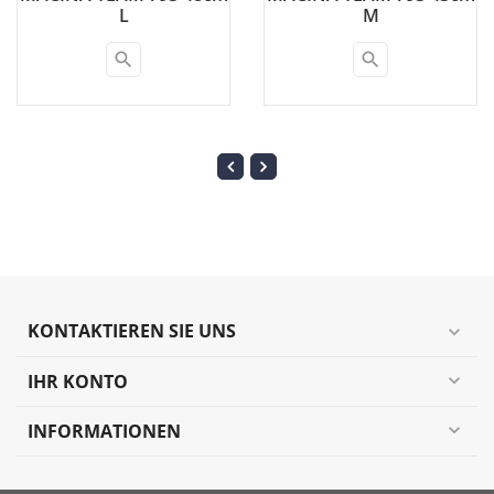
L
M
search
search
KONTAKTIEREN SIE UNS
expand_more
IHR KONTO
expand_more
INFORMATIONEN
expand_more