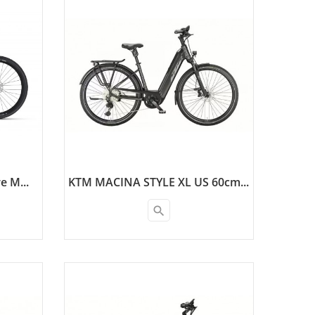
e M...
KTM MACINA STYLE XL US 60cm...
search