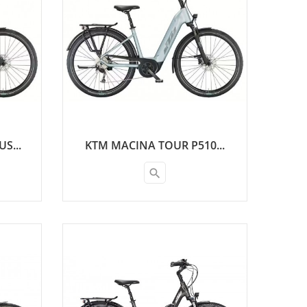
S...
KTM MACINA TOUR P510...
search