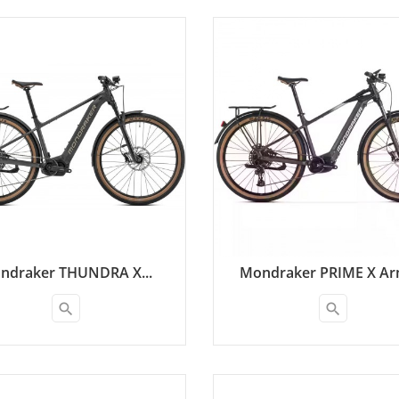
ndraker THUNDRA X...
Mondraker PRIME X Arm
search
search