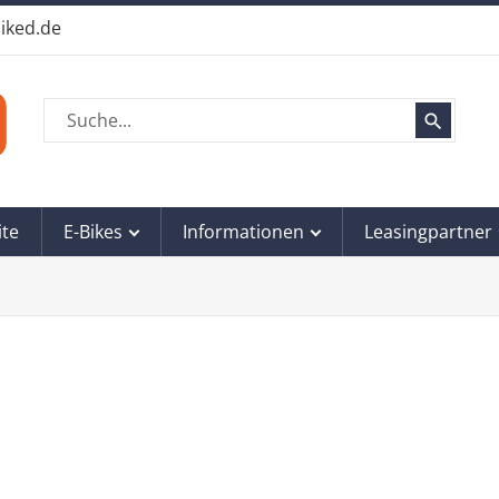
iked.de
search
ite
E-Bikes
Informationen
Leasingpartner