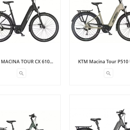
MACINA TOUR CX 610...
KTM Macina Tour P510 U
search
search