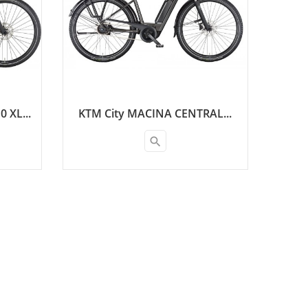
 XL...
KTM City MACINA CENTRAL...
search