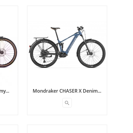
y...
Mondraker CHASER X Denim...
search