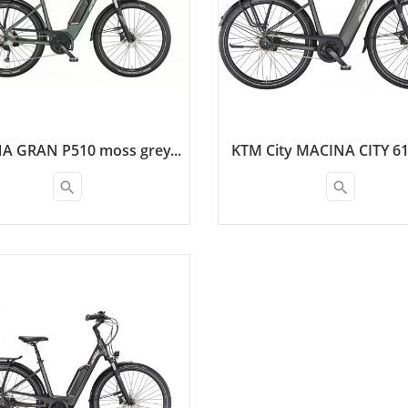
A GRAN P510 moss grey...
KTM City MACINA CITY 610
search
search