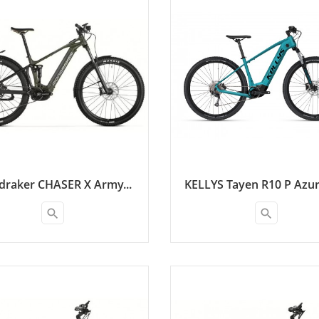
raker CHASER X Army...
KELLYS Tayen R10 P Azur
search
search