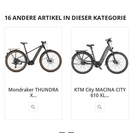
16 ANDERE ARTIKEL IN DIESER KATEGORIE
Mondraker THUNDRA
KTM City MACINA CITY
X...
610 XL...
search
search