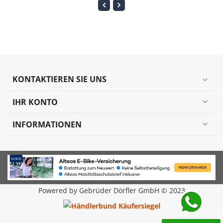
KONTAKTIEREN SIE UNS
expand_more
IHR KONTO
expand_more
INFORMATIONEN
expand_more
Powered by Gebrüder Dörfler GmbH © 2023