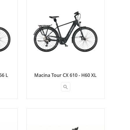
56 L
Macina Tour CX 610 - H60 XL
search