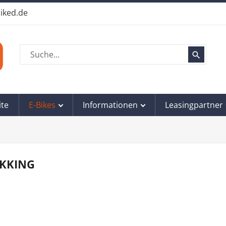
iked.de
search
ite
E-Bikes
Informationen
Leasingpartner
EKKING