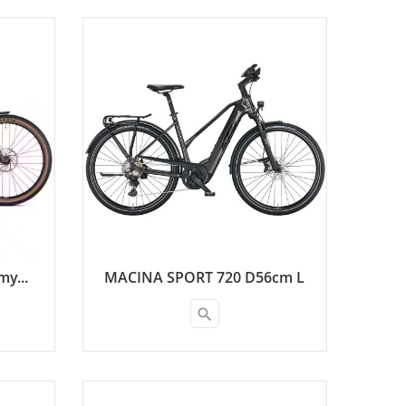
y...
MACINA SPORT 720 D56cm L
search