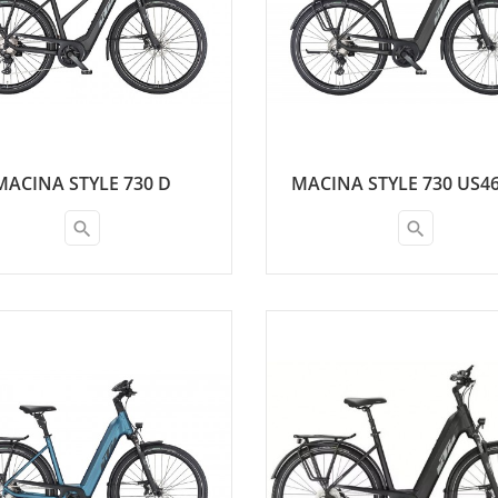
MACINA STYLE 730 D
MACINA STYLE 730 US4
search
search