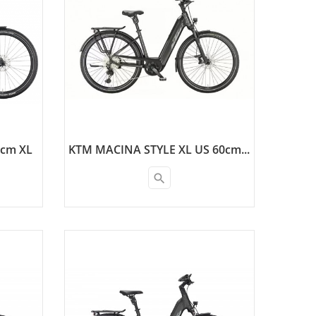
cm XL
KTM MACINA STYLE XL US 60cm...
search