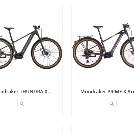
ndraker THUNDRA X...
Mondraker PRIME X Arm
search
search