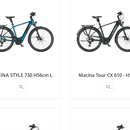
INA STYLE 730 H56cm L
Macina Tour CX 610 - H
search
search