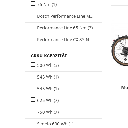
75 Nm
(1)
Bosch Performance Line Motor 75 Nm
(1)
Performance Line 65 Nm
(3)
Performance Line CX 85 Nm
(11)
AKKU-KAPAZITÄT
500 Wh
(3)
545 Wh
(1)
Mo
545 Wh
(1)
625 Wh
(7)
750 Wh
(7)
Simplo 630 Wh
(1)