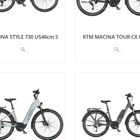
NA STYLE 730 US46cm S
KTM MACINA TOUR CX 6
search
search