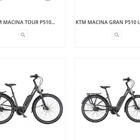
 MACINA TOUR P510...
KTM MACINA GRAN P510 U
search
search