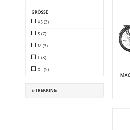
GRÖSSE
XS
(3)
S
(7)
M
(3)
L
(8)
XL
(5)
MAC
E-TREKKING