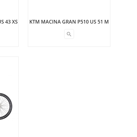
S 43 XS
KTM MACINA GRAN P510 US 51 M
search