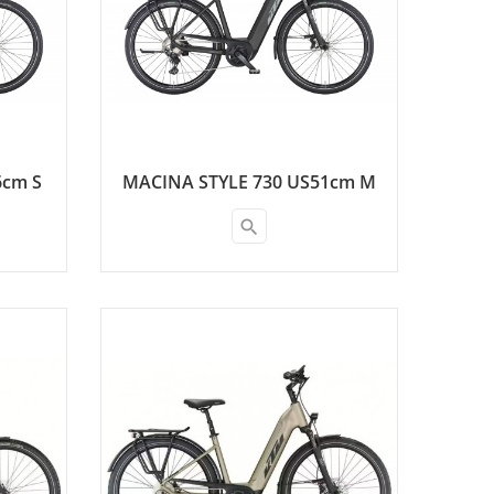
6cm S
MACINA STYLE 730 US51cm M
search