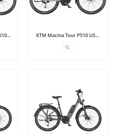
10...
KTM Macina Tour P510 US...
search